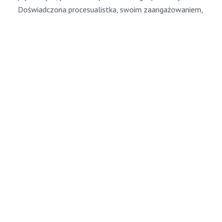
Doświadczona procesualistka, swoim zaangażowaniem,
rzetelną wiedzą oraz umiejętnościami
interpersonalnymi zdobywa pełne zaufanie każdego,
nawet najbardziej wymagającego klienta.
Zakres usług
prawniczych i
adwokackich