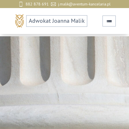
882 878 691
j.malik@aventum-kancelaria.pl
Adwokat
Joanna Malik
≔